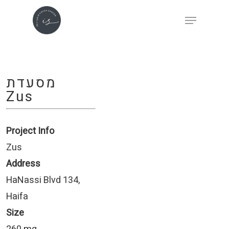
Skip
Menu
to
main
content
מסעדת
Zus
Project Info
Zus
Address
HaNassi Blvd 134,
Haifa
Size