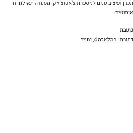
כנון ועיצוב פנים למסעדת צ’אטוצ’אק. מסעדה תאילנדית
אותנטית
תובת
תובת : המלאכה 4, נתניה
+