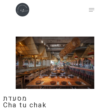
Skip
Menu
to
main
content
מסעדת
Cha tu chak